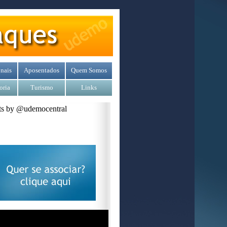
nais
Aposentados
Quem Somos
oria
Turismo
Links
s by @udemocentral