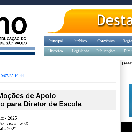
Principal
Jurídico
Convênios
Regio
Histórico
Legislação
Publicações
Diret
Tweet
10/07/25 16:44
Moções de Apoio
o para Diretor de Escola
te - 2025
rancisco - 2025
aí - 2025