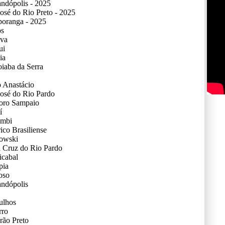
ndópolis - 2025
osé do Rio Preto - 2025
poranga - 2025
os
lva
ui
ia
iaba da Serra
 Anastácio
osé do Rio Pardo
oro Sampaio
í
embi
co Brasiliense
owski
 Cruz do Rio Pardo
icabal
pia
oso
andópolis
ulhos
rro
rão Preto