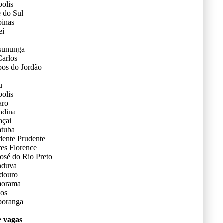
olis
 do Sul
inas
eí
ssununga
Carlos
os do Jordão
u
olis
aro
adina
açai
atuba
dente Prudente
es Florence
osé do Rio Preto
nduva
douro
morama
dos
poranga
e vagas