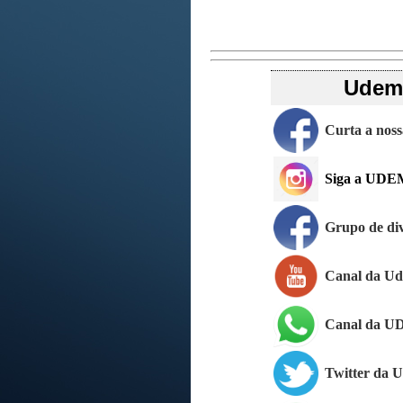
Udemo
Curta a nos
Siga a UDE
Grupo de di
Canal da U
Canal da U
Twitter da 