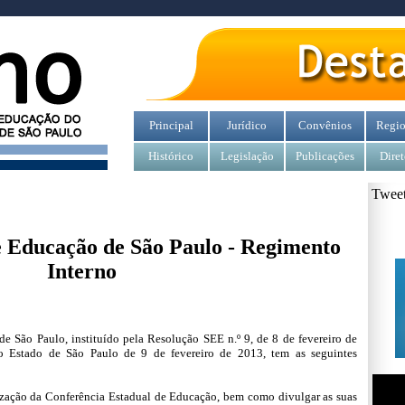
Principal
Jurídico
Convênios
Regio
Histórico
Legislação
Publicações
Diret
Tweet
 Educação de São Paulo - Regimento
Interno
e São Paulo, instituído pela
Resolução SEE n.º 9, de 8 de fevereiro de
Do Estado de São Paulo de 9 de fevereiro de 2013, tem as seguintes
alização da Conferência Estadual de Educação, bem como divulgar as suas