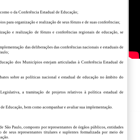
m como o da Conferência Estadual de Educação;
ios para organização e realização de seus fóruns e de suas conferências;
nização e realização de fóruns e conferências regionais de educação, se
mplementação das deliberações das conferências nacionais e estaduais de
Paulo;
educação dos Municípios estejam articuladas à Conferência Estadual de
ebates sobre as políticas nacional e estadual de educação no âmbito do
egislativa, a tramitação de projetos relativos à política estadual de
l de Educação, bem como acompanhar e avaliar sua implementação.
de São Paulo, composto por representantes de órgãos públicos, entidades
o de seus representantes titulares e suplentes formalizada por meio de
cação.