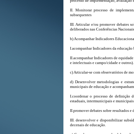
processo de implementação, avaliação e
II. Monitorar processo de implemen
subsequentes
III. Articular e/ou promover debates s
deliberados nas Conferências Nacionai
b) Acompanhar Indicadores Educaciona
I.acompanhar Indicadores da educação b
II.acompanhar Indicadores de equidade e
e intelectuais e campo/cidade e outros).
c) Articular-se com observatórios de m
d) Desenvolver metodologias e estraté
municipais de educação e acompanhame
I.coordenar o processo de definição 
estaduais, intermunicipais e municipai
II.promover debates sobre resultados e 
III. desenvolver e disponibilizar sub
decenais de educação.