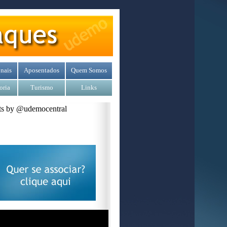
nais
Aposentados
Quem Somos
oria
Turismo
Links
s by @udemocentral