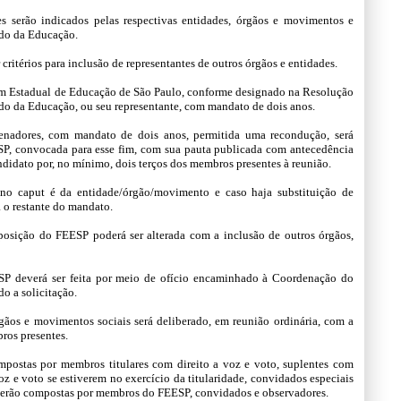
es serão indicados pelas respectivas entidades, órgãos e movimentos e
ado da Educação.
critérios para inclusão de representantes de outros órgãos e entidades.
um Estadual de Educação de São Paulo, conforme designado na Resolução
tado da Educação, ou seu representante, com mandato de dois anos.
denadores, com mandato de dois anos, permitida uma recondução, será
SP, convocada para esse fim, com sua pauta publicada com antecedência
ndidato por, no mínimo, dois terços dos membros presentes à reunião.
 no caput é da entidade/órgão/movimento e caso haja substituição de
á o restante do mandato.
posição do FEESP poderá ser alterada com a inclusão de outros órgãos,
ESP deverá ser feita por meio de ofício encaminhado à Coordenação do
o a solicitação.
rgãos e movimentos sociais será deliberado, em reunião ordinária, com a
ros presentes.
mpostas por membros titulares com direito a voz e voto, suplentes com
voz e voto se estiverem no exercício da titularidade, convidados especiais
s serão compostas por membros do FEESP, convidados e observadores.