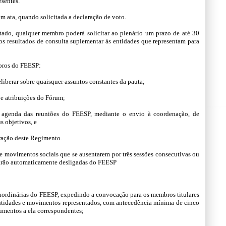
esentes.
em ata, quando solicitada a declaração de voto.
ado, qualquer membro poderá solicitar ao plenário um prazo de até 30
r os resultados de consulta suplementar às entidades que representam para
mbros do FEESP:
eliberar sobre quaisquer assuntos constantes da pauta;
s e atribuições do Fórum;
da agenda das reuniões do FEESP, mediante o envio à coordenação, de
s objetivos, e
eração deste Regimento.
 e movimentos sociais que se ausentarem por três sessões consecutivas ou
estarão automaticamente desligadas do FEESP
traordinárias do FEESP, expedindo a convocação para os membros titulares
entidades e movimentos representados, com antecedência mínima de cinco
umentos a ela correspondentes;