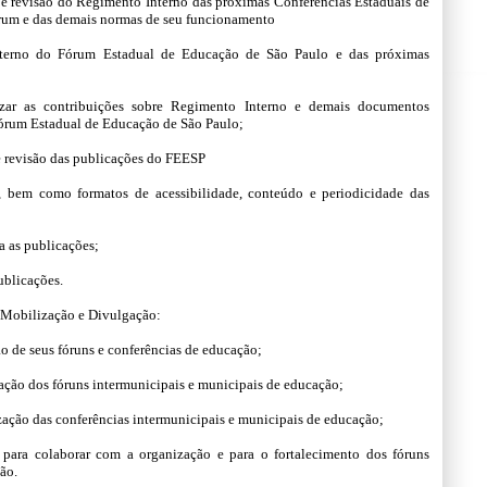
 e revisão do Regimento Interno das próximas Conferências Estaduais de
rum e das demais normas de seu funcionamento
Interno do Fórum Estadual de Educação de São Paulo e das próximas
tizar as contribuições sobre Regimento Interno e demais documentos
órum Estadual de Educação de São Paulo;
e revisão das publicações do FEESP
ma, bem como formatos de acessibilidade, conteúdo e periodicidade das
ra as publicações;
publicações.
e Mobilização e Divulgação:
ão de seus fóruns e conferências de educação;
ização dos fóruns intermunicipais e municipais de educação;
nização das conferências intermunicipais e municipais de educação;
s para colaborar com a organização e para o fortalecimento dos fóruns
ão.