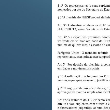
§ 1º Os representantes e seus suplent
nomeados por ato do Secretário de Est
§ 2º A plenária do FEESP poderá definir 
Art. 3º O primeiro coordenador do Fór
SEE n° 08 /13, será o Secretário de Es
Art. 4º A eleição dos próximos coor
realizada em reunião ordinária do FEE
mínima de quinze dias, e escolha do ca
Parágrafo Único. O mandato referido
representante, o(a) indicado(a) cumprir
Art 5º Por decisão da plenária, a com
entidades e movimentos sociais.
§ 1º A solicitação de ingresso no FE
mesmo, a qualquer momento, justificand
§ 2º O ingresso de novas entidades, ó
aprovação da maioria simples dos memb
Art 6º As reuniões do FEESP serão co
direito a voz, suplentes com direito a 
e observadores (sugestões: as reuniõe