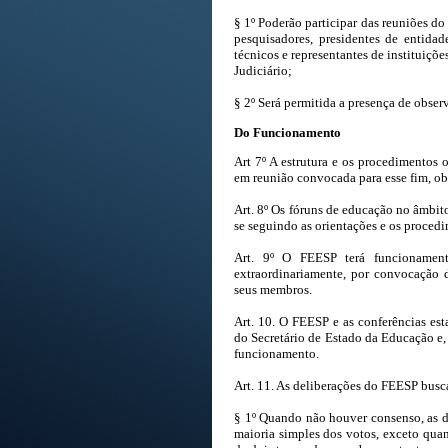
§ 1º Poderão participar das reuniões do
pesquisadores, presidentes de entidad
técnicos e representantes de instituiçõe
Judiciário;
§ 2º Será permitida a presença de obser
Do Funcionamento
Art 7º A estrutura e os procedimentos
em reunião convocada para esse fim, ob
Art. 8º Os fóruns de educação no âmbi
se seguindo as orientações e os proced
Art. 9º O FEESP terá funcionament
extraordinariamente, por convocação 
seus membros.
Art. 10. O FEESP e as conferências es
do Secretário de Estado da Educação e, 
funcionamento.
Art. 11. As deliberações do FEESP busc
§ 1º Quando não houver consenso, as d
maioria simples dos votos, exceto qu