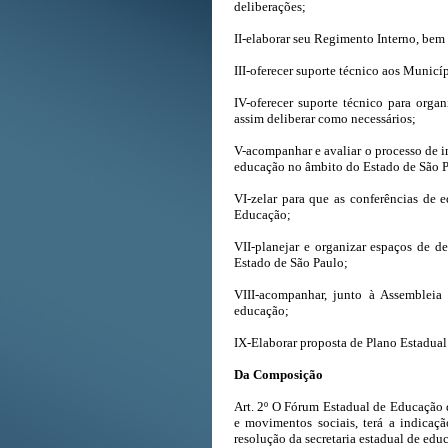
deliberações;
II-elaborar seu Regimento Interno, be
III-oferecer suporte técnico aos Municíp
IV-oferecer suporte técnico para orga
assim deliberar como necessários;
V-acompanhar e avaliar o processo de i
educação no âmbito do Estado de São 
VI-zelar para que as conferências de 
Educação;
VII-planejar e organizar espaços de d
Estado de São Paulo;
VIII-acompanhar, junto à Assembleia L
educação;
IX-Elaborar proposta de Plano Estadua
Da Composição
Art. 2º O Fórum Estadual de Educação 
e movimentos sociais, terá a indicaçã
resolução da secretaria estadual de edu