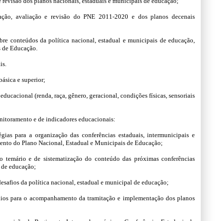
 revisão dos planos nacionais, estaduais e municipais de educação;
tação, avaliação e revisão do PNE 2011-2020 e dos planos decenais
obre conteúdos da política nacional, estadual e municipais de educação,
s de Educação.
is.
ásica e superior;
ducacional (renda, raça, gênero, geracional, condições físicas, sensoriais
onitoramento e de indicadores educacionais:
gias para a organização das conferências estaduais, intermunicipais e
nto do Plano Nacional, Estadual e Municipais de Educação;
do temário e de sistematização do conteúdo das próximas conferências
s de educação;
desafios da política nacional, estadual e municipal de educação;
sídios para o acompanhamento da tramitação e implementação dos planos