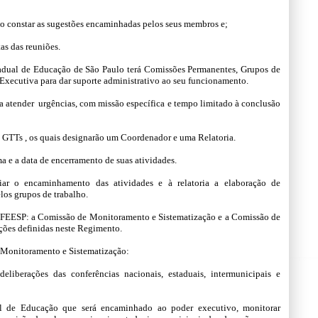
ndo constar as sugestões encaminhadas pelos seus membros e;
as das reuniões.
stadual de Educação de São Paulo terá Comissões Permanentes, Grupos de
Executiva para dar suporte administrativo ao seu funcionamento.
a atender urgências, com missão específica e tempo limitado à conclusão
s GTTs , os quais designarão um Coordenador e uma Relatoria.
a e a data de encerramento de suas atividades.
ar o encaminhamento das atividades e à relatoria a elaboração de
los grupos de trabalho.
 FEESP: a Comissão de Monitoramento e Sistematização e a Comissão de
ções definidas neste Regimento.
e Monitoramento e Sistematização:
liberações das conferências nacionais, estaduais, intermunicipais e
al de Educação que será encaminhado ao poder executivo, monitorar