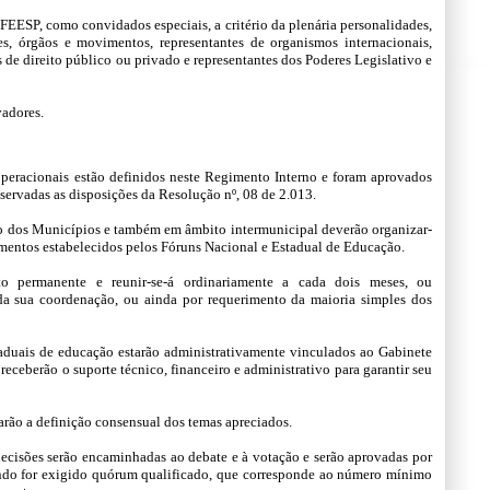
 FEESP, como convidados especiais, a critério da plenária personalidades,
es, órgãos e movimentos, representantes de organismos internacionais,
s de direito público ou privado e representantes dos Poderes Legislativo e
vadores.
 operacionais estão definidos neste Regimento Interno e foram aprovados
servadas as disposições da Resolução nº, 08 de 2.013.
to dos Municípios e também em âmbito intermunicipal deverão organizar-
imentos estabelecidos pelos Fóruns Nacional e Estadual de Educação.
o permanente e reunir-se-á ordinariamente a cada dois meses, ou
da sua coordenação, ou ainda por requerimento da maioria simples dos
taduais de educação estarão administrativamente vinculados ao Gabinete
receberão o suporte técnico, financeiro e administrativo para garantir seu
arão a definição consensual dos temas apreciados.
ecisões serão encaminhadas ao debate e à votação e serão aprovadas por
ando for exigido quórum qualificado, que corresponde ao número mínimo