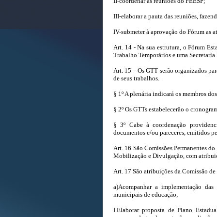
II-coordenar as reuniões do FEESP;
III-elaborar a pauta das reuniões, faze
IV-submeter à aprovação do Fórum as at
Art. 14 - Na sua estrutura, o Fórum E
Trabalho Temporários e uma Secretaria 
Art. 15 – Os GTT serão organizados par
de seus trabalhos.
§ 1º A plenária indicará os membros do
§ 2º Os GTTs estabelecerão o cronogram
§ 3º Cabe à coordenação providenci
documentos e/ou pareceres, emitidos pe
Art. 16 São Comissões Permanentes do
Mobilização e Divulgação, com atribui
Art. 17 São atribuições da Comissão d
a)Acompanhar a implementação das de
municipais de educação;
I.Elaborar proposta de Plano Estadu