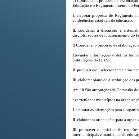
e) Coordenar o processo de elaboração
Educação e o Regimento Interno do Fó
I. elaborar proposta de Regimento 
conferências estaduais de educação;
II. coordenar a discussão e sistema
disciplinadores de funcionamento do F
f) Coordenar o processo de elaboração 
I.levantar informações e definir for
publicações do FEESP;
II. produzir e/ou selecionar matérias pa
III. elaborar plano de distribuição das 
Art. 18 São atribuições da Comissão d
a) articular os municípios na organizaç
I. elaborar as orientações para a organ
II. elaborar as orientações para a orga
III. promover e participar de reuniõe
intermunicipais e municipais de educaç