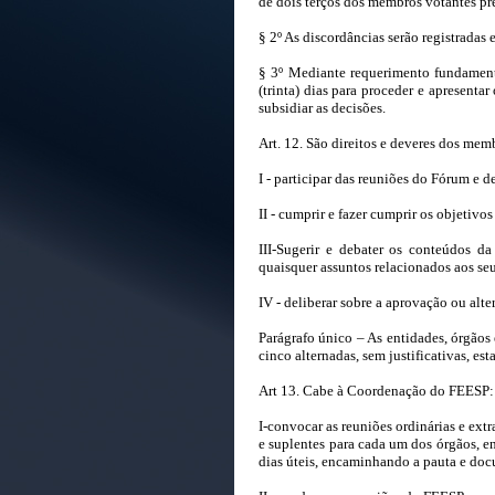
de dois terços dos membros votantes pr
§ 2º As discordâncias serão registradas 
§ 3º Mediante requerimento fundament
(trinta) dias para proceder e apresenta
subsidiar as decisões.
Art. 12. São direitos e deveres dos me
I - participar das reuniões do Fórum e d
II - cumprir e fazer cumprir os objetivo
III-Sugerir e debater os conteúdos 
quaisquer assuntos relacionados aos seu
IV - deliberar sobre a aprovação ou alt
Parágrafo único – As entidades, órgãos
cinco alternadas, sem justificativas, 
Art 13. Cabe à Coordenação do FEESP:
I-convocar as reuniões ordinárias e ex
e suplentes para cada um dos órgãos, 
dias úteis, encaminhando a pauta e doc