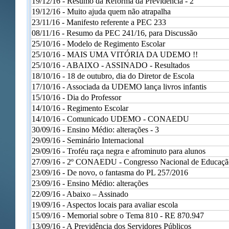
19/12/16 -
Resumo da Reforma da Previdência - 2
19/12/16 -
Muito ajuda quem não atrapalha
23/11/16 -
Manifesto referente a PEC 233
08/11/16 -
Resumo da PEC 241/16, para Discussão
25/10/16 -
Modelo de Regimento Escolar
25/10/16 -
MAIS UMA VITÓRIA DA UDEMO !!
25/10/16 -
ABAIXO - ASSINADO - Resultados
18/10/16 -
18 de outubro, dia do Diretor de Escola
17/10/16 -
Associada da UDEMO lança livros infantis
15/10/16 -
Dia do Professor
14/10/16 -
Regimento Escolar
14/10/16 -
Comunicado UDEMO - CONAEDU
30/09/16 -
Ensino Médio: alterações - 3
29/09/16 -
Seminário Internacional
29/09/16 -
Troféu raça negra e afrominuto para alunos
27/09/16 -
2º CONAEDU - Congresso Nacional de Educaçã
23/09/16 -
De novo, o fantasma do PL 257/2016
23/09/16 -
Ensino Médio: alterações
22/09/16 -
Abaixo – Assinado
19/09/16 -
Aspectos locais para avaliar escola
15/09/16 -
Memorial sobre o Tema 810 - RE 870.947
13/09/16 -
A Previdência dos Servidores Públicos