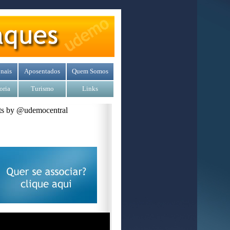
nais
Aposentados
Quem Somos
oria
Turismo
Links
s by @udemocentral