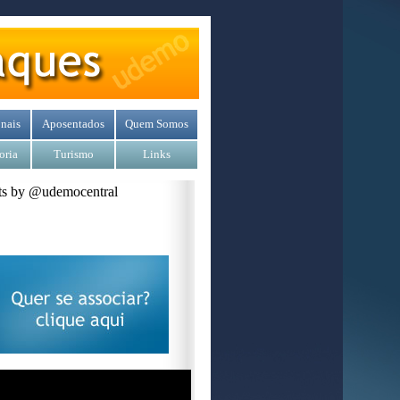
nais
Aposentados
Quem Somos
oria
Turismo
Links
s by @udemocentral