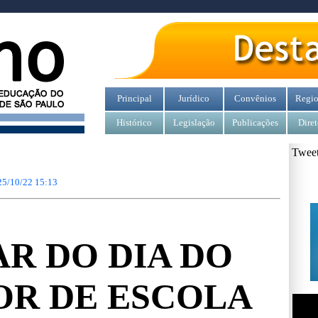
Principal
Jurídico
Convênios
Regio
Histórico
Legislação
Publicações
Diret
Tweet
25/10/22 15:13
AR DO DIA DO
OR DE ESCOLA