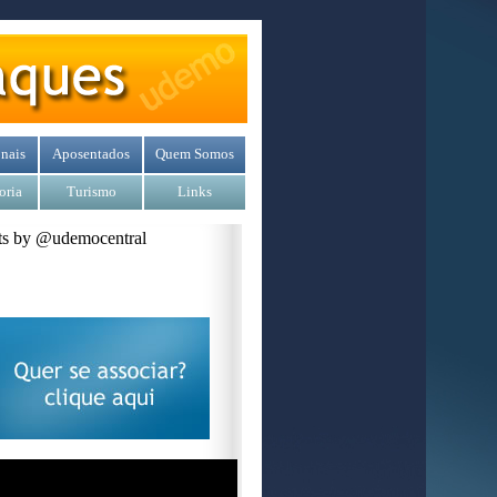
nais
Aposentados
Quem Somos
oria
Turismo
Links
s by @udemocentral