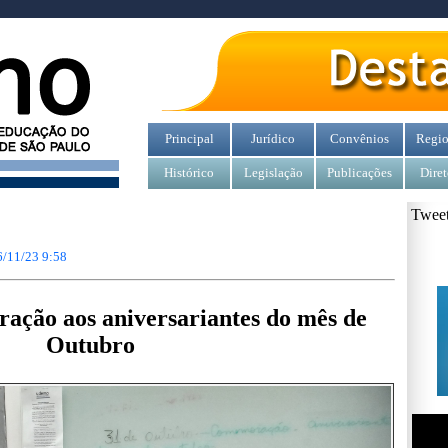
Principal
Jurídico
Convênios
Regio
Histórico
Legislação
Publicações
Diret
Tweet
6/11/23 9:58
ação aos aniversariantes do mês de
Outubro