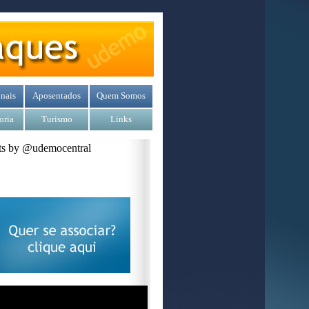
nais
Aposentados
Quem Somos
oria
Turismo
Links
s by @udemocentral