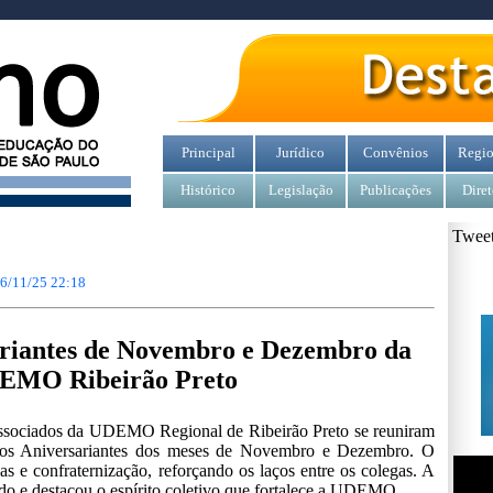
Principal
Jurídico
Convênios
Regio
Histórico
Legislação
Publicações
Diret
Tweet
6/11/25 22:18
ariantes de Novembro e Dezembro da
EMO Ribeirão Preto
 associados da UDEMO Regional de Ribeirão Preto se reuniram
 dos Aniversariantes dos meses de Novembro e Dezembro. O
as e confraternização, reforçando os laços entre os colegas. A
ado e destacou o espírito coletivo que fortalece a UDEMO.