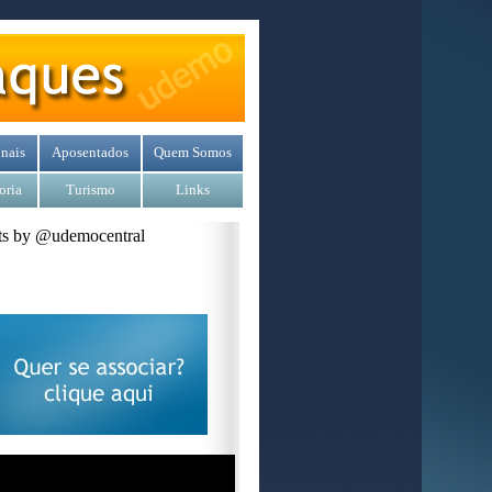
nais
Aposentados
Quem Somos
oria
Turismo
Links
s by @udemocentral