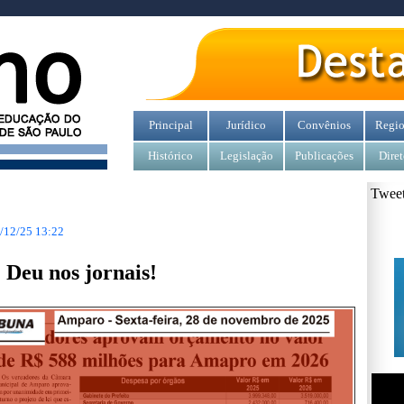
Principal
Jurídico
Convênios
Regio
Histórico
Legislação
Publicações
Diret
Tweet
/12/25 13:22
Deu nos jornais!