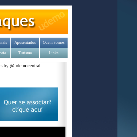
nais
Aposentados
Quem Somos
oria
Turismo
Links
s by @udemocentral