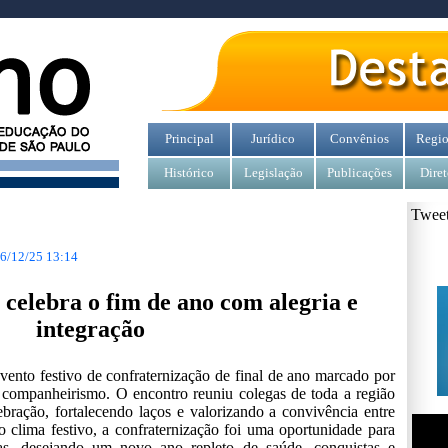
Principal
Jurídico
Convênios
Regio
Histórico
Legislação
Publicações
Diret
Tweet
6/12/25 13:14
 celebra o fim de ano com alegria e
integração
vento festivo de confraternização de final de ano marcado por
de companheirismo. O encontro reuniu colegas de toda a região
ração, fortalecendo laços e valorizando a convivência entre
 clima festivo, a confraternização foi uma oportunidade para
as, desejando um novo ano repleto de saúde, conquistas e