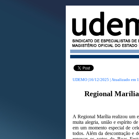
UDEMO |16/12/2025 | Atualizado em
1
Regional Marília
A Regional Marília realizou um e
muita alegria, união e espírito 
em um momento especial de celeb
todos. Além da descontração e do
renovar os votos de Boas Fest