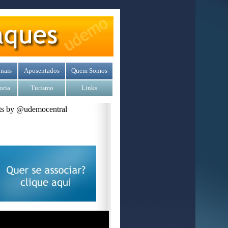
nais
Aposentados
Quem Somos
oria
Turismo
Links
s by @udemocentral