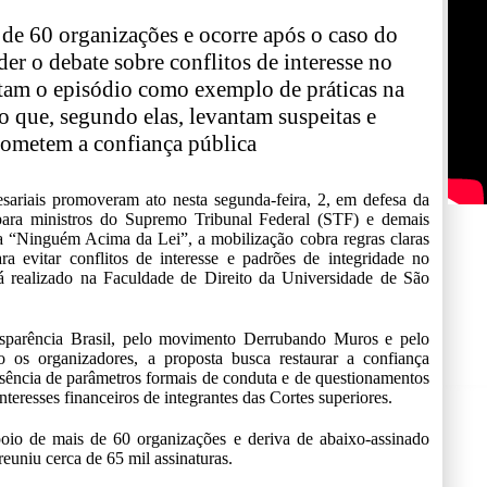
de 60 organizações e ocorre após o caso do
er o debate sobre conflitos de interesse no
tam o episódio como exemplo de práticas na
o que, segundo elas, levantam suspeitas e
ometem a confiança pública
resariais promoveram ato nesta segunda-feira, 2, em defesa da
para ministros do Supremo Tribunal Federal (STF) e demais
ada “Ninguém Acima da Lei”, a mobilização cobra regras claras
ra evitar conflitos de interesse e padrões de integridade no
rá realizado na Faculdade de Direito da Universidade de São
ansparência Brasil, pelo movimento Derrubando Muros e pelo
o os organizadores, a proposta busca restaurar a confiança
usência de parâmetros formais de conduta e de questionamentos
nteresses financeiros de integrantes das Cortes superiores.
io de mais de 60 organizações e deriva de abaixo-assinado
uniu cerca de 65 mil assinaturas.