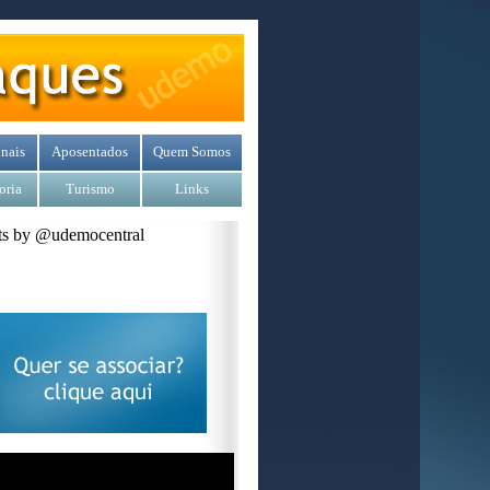
nais
Aposentados
Quem Somos
oria
Turismo
Links
s by @udemocentral