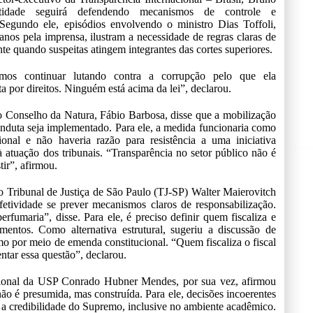
idade seguirá defendendo mecanismos de controle e
. Segundo ele, episódios envolvendo o ministro Dias Toffoli,
nos pela imprensa, ilustram a necessidade de regras claras de
e quando suspeitas atingem integrantes das cortes superiores.
os continuar lutando contra a corrupção pelo que ela
a por direitos. Ninguém está acima da lei”, declarou.
o Conselho da Natura, Fábio Barbosa, disse que a mobilização
onduta seja implementado. Para ele, a medida funcionaria como
cional e não haveria razão para resistência a uma iniciativa
à atuação dos tribunais. “Transparência no setor público não é
tir”, afirmou.
o Tribunal de Justiça de São Paulo (TJ-SP) Walter Maierovitch
fetividade se prever mecanismos claros de responsabilização.
fumaria”, disse. Para ele, é preciso definir quem fiscaliza e
entos. Como alternativa estrutural, sugeriu a discussão de
o por meio de emenda constitucional. “Quem fiscaliza o fiscal
ntar essa questão”, declarou.
ucional da USP Conrado Hubner Mendes, por sua vez, afirmou
não é presumida, mas construída. Para ele, decisões incoerentes
do a credibilidade do Supremo, inclusive no ambiente acadêmico.