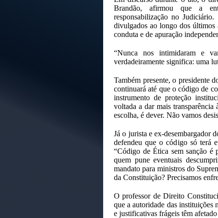
Brandão, afirmou que a ent
responsabilização no Judiciário
divulgados ao longo dos últimos a
conduta e de apuração independent
“Nunca nos intimidaram e vam
verdadeiramente significa: uma lut
Também presente, o presidente d
continuará até que o código de c
instrumento de proteção institu
voltada a dar mais transparência 
escolha, é dever. Não vamos desis
Já o jurista e ex-desembargador d
defendeu que o código só terá e
“Código de Ética sem sanção é per
quem pune eventuais descumprim
mandato para ministros do Suprem
da Constituição? Precisamos enfre
O professor de Direito Constit
que a autoridade das instituições 
e justificativas frágeis têm afeta