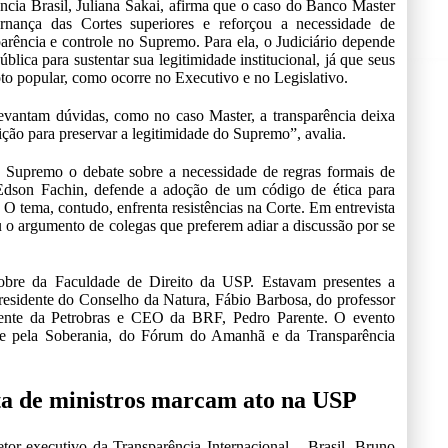
ncia Brasil, Juliana Sakai, afirma que o caso do Banco Master
ernança das Cortes superiores e reforçou a necessidade de
arência e controle no Supremo. Para ela, o Judiciário depende
lica para sustentar sua legitimidade institucional, já que seus
voto popular, como ocorre no Executivo e no Legislativo.
vantam dúvidas, como no caso Master, a transparência deixa
ição para preservar a legitimidade do Supremo”, avalia.
 Supremo o debate sobre a necessidade de regras formais de
Edson Fachin, defende a adoção de um código de ética para
 O tema, contudo, enfrenta resistências na Corte. Em entrevista
 o argumento de colegas que preferem adiar a discussão por se
obre da Faculdade de Direito da USP. Estavam presentes a
residente do Conselho da Natura, Fábio Barbosa, do professor
ente da Petrobras e CEO da BRF, Pedro Parente. O evento
e pela Soberania, do Fórum do Amanhã e da Transparência
ta de ministros marcam ato na USP
etor-executivo da Transparência Internacional – Brasil, Bruno