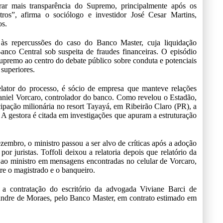
ar mais transparência do Supremo, principalmente após os
tros”, afirma o sociólogo e investidor José Cesar Martins,
s.
às repercussões do caso do Banco Master, cuja liquidação
Banco Central sob suspeita de fraudes financeiras. O episódio
upremo ao centro do debate público sobre conduta e potenciais
 superiores.
relator do processo, é sócio de empresa que manteve relações
aniel Vorcaro, controlador do banco. Como revelou o Estadão,
ipação milionária no resort Tayayá, em Ribeirão Claro (PR), a
A gestora é citada em investigações que apuram a estruturação
embro, o ministro passou a ser alvo de críticas após a adoção
or juristas. Toffoli deixou a relatoria depois que relatório da
 ao ministro em mensagens encontradas no celular de Vorcaro,
tre o magistrado e o banqueiro.
a contratação do escritório da advogada Viviane Barci de
andre de Moraes, pelo Banco Master, em contrato estimado em