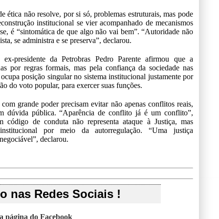
ética não resolve, por si só, problemas estruturais, mas pode
reconstrução institucional se vier acompanhado de mecanismos
isse, é “sintomática de que algo não vai bem”. “Autoridade não
ta, se administra e se preserva”, declarou.
 ex-presidente da Petrobras Pedro Parente afirmou que a
as por regras formais, mas pela confiança da sociedade nas
io ocupa posição singular no sistema institucional justamente por
ão do voto popular, para exercer suas funções.
 com grande poder precisam evitar não apenas conflitos reais,
 dúvida pública. “Aparência de conflito já é um conflito”,
m código de conduta não representa ataque à Justiça, mas
institucional por meio da autorregulação. “Uma justiça
inegociável”, declarou.
 nas Redes Sociais !
sa página do Facebook