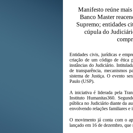
Manifesto reúne mais 
Banco Master reacend
Supremo; entidades ci
cúpula do Judiciári
compr
Entidades civis, jurídicas e emp
criação de um código de ética 
instâncias do Judiciário. Intitul
de transparência, mecanismos pa
sistema de Justiça. O evento se
Paulo (USP).
A iniciativa é liderada pela Tr
Instituto Humanitas360. Segund
pública no Judiciário diante da a
envolvendo relações familiares e i
O movimento já conta com o apo
lançado em 16 de dezembro, que re