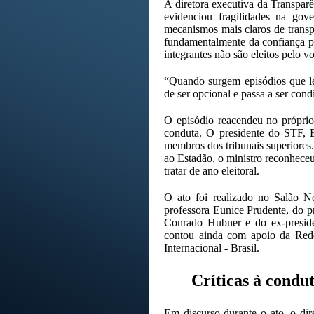
A diretora executiva da Transparê
evidenciou fragilidades na gov
mecanismos mais claros de transp
fundamentalmente da confiança púb
integrantes não são eleitos pelo 
“Quando surgem episódios que le
de ser opcional e passa a ser cond
O episódio reacendeu no próprio
conduta. O presidente do STF, 
membros dos tribunais superiores.
ao Estadão, o ministro reconheceu
tratar de ano eleitoral.
O ato foi realizado no Salão N
professora Eunice Prudente, do p
Conrado Hubner e do ex-presid
contou ainda com apoio da Red
Internacional - Brasil.
Críticas à condu
Em discurso durante o ato, o dir