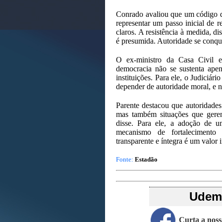
Conrado avaliou que um código de 
representar um passo inicial de 
claros. A resistência à medida, d
é presumida. Autoridade se conquis
O ex-ministro da Casa Civil e
democracia não se sustenta apen
instituições. Para ele, o Judiciár
depender de autoridade moral, e n
Parente destacou que autoridades
mas também situações que gerem
disse. Para ele, a adoção de u
mecanismo de fortalecimento 
transparente e íntegra é um valor 
Fonte:
Estadão
Udemo
Curta a nos