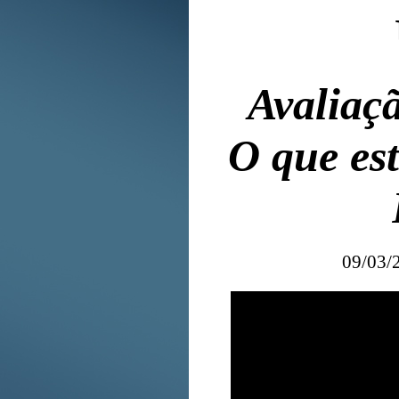
Avaliaç
O que est
09/03/2