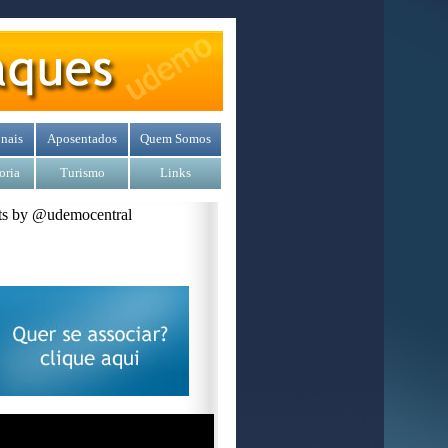
nais
Aposentados
Quem Somos
oria
Turismo
Links
s by @udemocentral