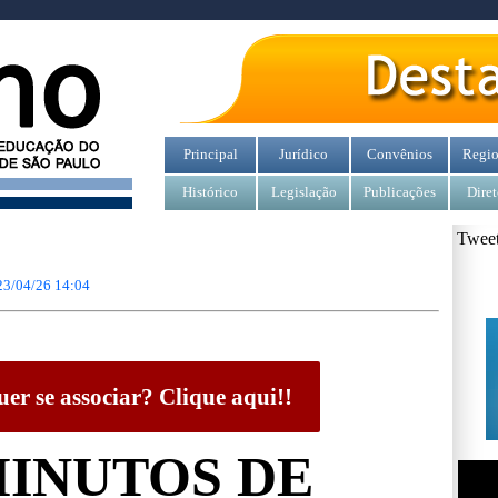
Principal
Jurídico
Convênios
Regio
Histórico
Legislação
Publicações
Diret
Tweet
23/04/26 14:04
er se associar? Clique aqui!!
MINUTOS DE