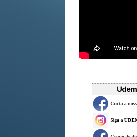
Udemo
Curta a nos
Siga a UDE
Grupo de di