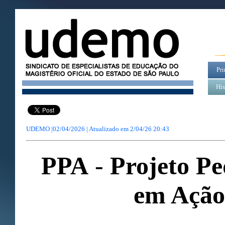
Pri
His
UDEMO |02/04/2026 | Atualizado em
2/04/26 20:43
PPA
-
Projeto Pe
em Ação