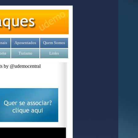
nais
Aposentados
Quem Somos
oria
Turismo
Links
s by @udemocentral