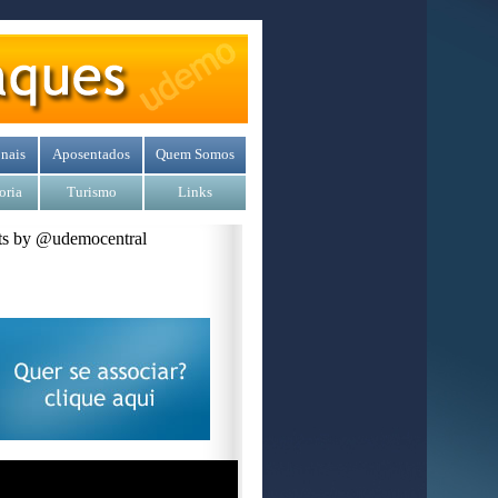
nais
Aposentados
Quem Somos
oria
Turismo
Links
s by @udemocentral