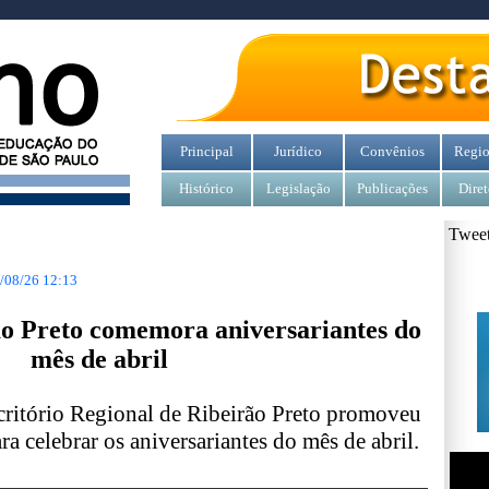
Principal
Jurídico
Convênios
Regio
Histórico
Legislação
Publicações
Diret
Tweet
/08/26 12:13
ão Preto comemora aniversariantes do
mês de abril
scritório Regional de Ribeirão Preto promoveu
a celebrar os aniversariantes do mês de abril.