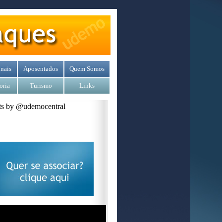
nais
Aposentados
Quem Somos
oria
Turismo
Links
s by @udemocentral