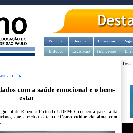
Principal
Jurídico
Convênios
Regio
Histórico
Legislação
Publicações
Diret
Tweet
/08/26 12:16
dados com a saúde emocional e o bem-
estar
egional de Ribeirão Preto da
UDEMO
recebeu a palestra da
Mariano, que abordou o tema
“Como cuidar da alma com
.