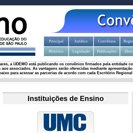
Principal
Jurídico
Convênios
Regio
Histórico
Legislação
Publicações
Diret
iares, a UDEMO está publicando os convênios firmados pela entidade com
 aos associados.
As vantagens serão oferecidas mediante apresentação 
aixo para acessar as parcerias de acordo com cada Escritório Regiona
Instituições de Ensino