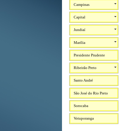
Campinas
Capital
Jundiaí
Marília
Presidente Prudente
Ribeirão Preto
Santo André
São José do Rio Preto
Sorocaba
Votuporanga