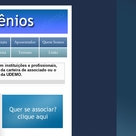
nais
Aposentados
Quem Somos
oria
Turismo
Links
 instituições e profissionais,
da carteira de associado ou o
l da UDEMO.