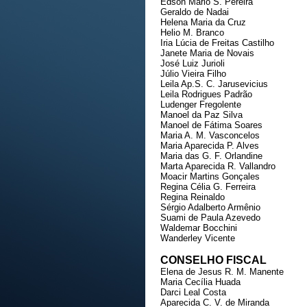
Edson Mário S. Pereira
Geraldo de Nadai
Helena Maria da Cruz
Helio M. Branco
Iria Lúcia de Freitas Castilho
Janete Maria de Novais
José Luiz Jurioli
Júlio Vieira Filho
Leila Ap.S. C. Jarusevicius
Leila Rodrigues Padrão
Ludenger Fregolente
Manoel da Paz Silva
Manoel de Fátima Soares
Maria A. M. Vasconcelos
Maria Aparecida P. Alves
Maria das G. F. Orlandine
Marta Aparecida R. Vallandro
Moacir Martins Gonçales
Regina Célia G. Ferreira
Regina Reinaldo
Sérgio Adalberto Armênio
Suami de Paula Azevedo
Waldemar Bocchini
Wanderley Vicente
CONSELHO FISCAL
Elena de Jesus R. M. Manente
Maria Cecília Huada
Darci Leal Costa
Aparecida C. V. de Miranda