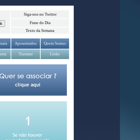
Siga-nos no Twitter
Frase do Dia
Texto da Semana
nais
Aposentados
Quem Somos
oria
Turismo
Links