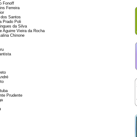
o Fonoff
ns Ferreira
ior
s dos Santos
na Prado Poli
ingues da Silva
re Aguirre Vieira da Rocha
alina Chinone
uru
ntista
reto
André
eto
atuba
ente Prudente
ga
O