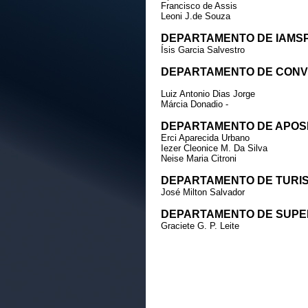
Francisco de Assis
Leoni J.de Souza
DEPARTAMENTO DE IAMS
Ísis Garcia Salvestro
DEPARTAMENTO DE CONV
Luiz Antonio Dias Jorge
Márcia Donadio -
DEPARTAMENTO DE APO
Erci Aparecida Urbano
Iezer Cleonice M. Da Silva
Neise Maria Citroni
DEPARTAMENTO DE TURIS
José Milton Salvador
DEPARTAMENTO DE SUPE
Graciete G. P. Leite