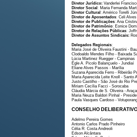
Diretor Jurídico:
Vanderlei Francisc
Diretor Social
: Maria Fernanda Marti
Diretor Cultural
: Américo Torelli Jún
Diretor de Aposentados
: Celi Alve
Diretor de Publicações
: Ana Cristi
Diretor de Patrimônio
: Eonice Dom
Diretor de Relações Públicas
: Joff
Diretor de Assuntos Sindicais:
Ros
Delegados Regionais
:
Maria José de Oliveira Faustini - Ba
Clodoaldo Mendes Filho - Baixada Sa
Lúcia Martinez Ruegger - Campinas
Égle A. Picolo Balançuelo - Jundiaí
Eliane Alves Passos - Marília
Suzana Aparecida Ferro - Ribeirão P
Maria Aparecida Leite Knoll - Santo 
Justo Castilho - São José do Rio Pr
Miriam Cecília Facci - Sorocaba
Cláudia Márcia de S. Oliveira - Araç
Maria Neuza Baldori Pinhal - Presid
Paula Vasques Cardoso - Votuporan
CONSELHO DELIBERATIV
Adelmo Pereira Gomes
Antonio Carlos Prado Pinheiro
Célia R. Costa Andreoli
Edson Alcântara