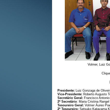
Volmer, Luiz Go
Cliqu
Presidente:
Luiz Gonzaga de Oliveir
Vice-Presidente:
Roberto Augusto T
Secretário Geral:
Francisco Antonio 
2º Secretário
: Maria Cristina Rangel
Tesoureiro Geral:
Volmer Áureo Pia
2º Tesoureiro:
Setsuko Katayama K