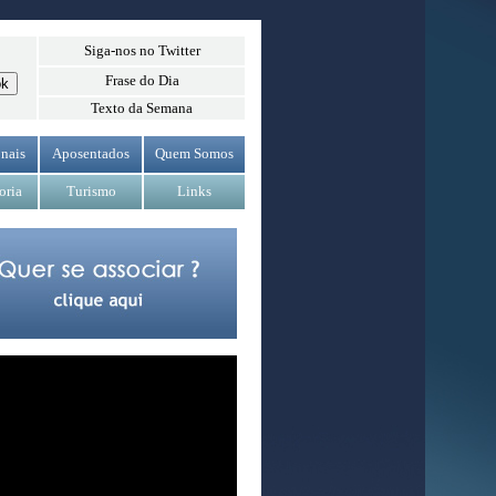
Siga-nos no Twitter
Frase do Dia
Texto da Semana
nais
Aposentados
Quem Somos
oria
Turismo
Links