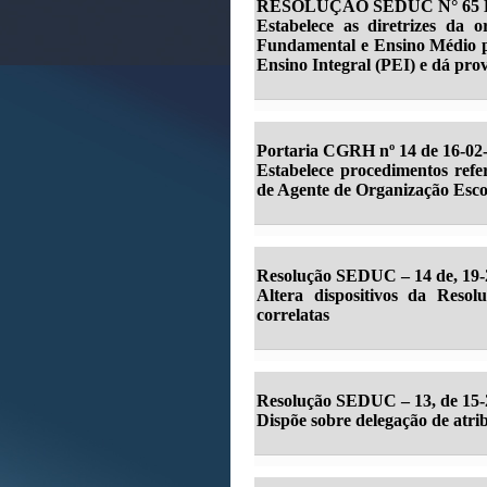
RESOLUÇÃO SEDUC N° 65 DE
Estabelece as diretrizes da 
Fundamental e Ensino Médio p
Ensino Integral (PEI) e dá prov
Portaria CGRH nº 14 de 16-02
Estabelece procedimentos refer
de Agente de Organização Esco
Resolução SEDUC – 14 de, 19-
Altera dispositivos da Reso
correlatas
Resolução SEDUC – 13, de 15-2
Dispõe sobre delegação de atrib