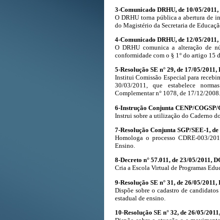
3-Comunicado DRHU, de 10/05/2011, 
O DRHU torna pública a abertura de in
do Magistério da Secretaria de Educaçã
4-Comunicado DRHU, de 12/05/2011, 
O DRHU comunica a alteração de núm
conformidade com o § 1° do artigo 15 
5-Resolução SE n° 29, de 17/05/2011,
Institui Comissão Especial para recebim
30/03/2011, que estabelece normas
Complementar n° 1078, de 17/12/2008
6-Instrução Conjunta CENP/COGSP/CE
Instrui sobre a utilização do Caderno do
7-Resolução Conjunta SGP/SEE-1, de 
Homologa o processo CDRE-003/2010 
Ensino.
8-Decreto n° 57.011, de 23/05/2011, D
Cria a Escola Virtual de Programas Ed
9-Resolução SE n° 31, de 26/05/2011,
Dispõe sobre o cadastro de candidatos
estadual de ensino.
10-Resolução SE n° 32, de 26/05/2011