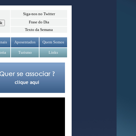
Siga-nos no Twitter
Frase do Dia
Texto da Semana
nais
Aposentados
Quem Somos
oria
Turismo
Links