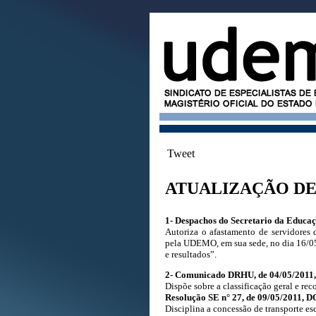
Tweet
ATUALIZAÇÃO DE 
1- Despachos do Secretario da Educaç
Autoriza o afastamento de servidores
pela UDEMO, em sua sede, no dia 16/0
e resultados”.
2- Comunicado DRHU, de 04/05/2011,
Dispõe sobre a classificação geral e r
Resolução SE n° 27, de 09/05/2011, D
Disciplina a concessão de transporte esc