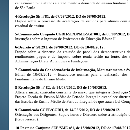
cadastramento de alunos e atendimento à demanda do ensino fundamenta
de São Paulo.
4-Resolução SE n°81, de 07/08/2012, DO de 08/08/2012.
Dispõe sobre o processo de aceleração de estudos para alunos com a
estadual de ensino.
5-Comunicado Conjunto CGRH-SE/DPME-SGP 001, de 08/08/2012, DO
Instruções sobre o Ingresso de Professores de Educação Básica II.
6-Decreto n° 58.291, de 09/08/2012, DO de 10/08/2012.
Dispõe sobre a dispensa da emissão de papel dos demonstrativos 
rendimentos pagos e de imposto sobre renda retido na fonte, dos 
Administração Direta, Autárquica e Fundações.
7-Comunicado da Coordenadoria de Informação, Monitoramento e Av
Edital de 10/08/2012 – Estabelece normas para a realização dos
Fundamental e do Ensino Médio.
8-Resolução SE n° 82, de 14/08/2012, DO de 15/08/2012.
Altera a matriz curricular constante do anexo que integra a Resolução 
Projeto Escola de Ensino Médio de Período Integral e estabelece diretr
das Escolas de Ensino Médio de Período Integral, de que trata a Lei Co
9-Comunicado CGEB/CGRH, de 14/08/2012, DO de 15/08/2012.
Orientação aos Dirigentes, Supervisores e Diretores sobre a atribuição d
(Recuperação).
10-Portaria Conjunta SEE/SME n°1, de 15/08/2012, DO de 17/08/2012