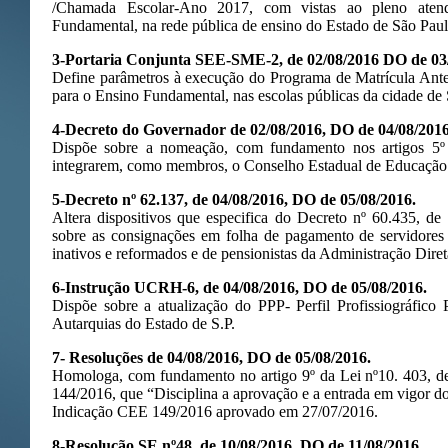
/Chamada Escolar-Ano 2017, com vistas ao pleno ate
Fundamental, na rede pública de ensino do Estado de São Paul
3-Portaria Conjunta SEE-SME-2, de 02/08/2016 DO de 03
Define parâmetros à execução do Programa de Matrícula Ant
para o Ensino Fundamental, nas escolas públicas da cidade de
4-Decreto do Governador de 02/08/2016, DO de 04/08/2016
Dispõe sobre a nomeação, com fundamento nos artigos 5º 
integrarem, como membros, o Conselho Estadual de Educação
5-Decreto nº 62.137, de 04/08/2016, DO de 05/08/2016.
Altera dispositivos que especifica do Decreto nº 60.435, d
sobre as consignações em folha de pagamento de servidores pú
inativos e reformados e de pensionistas da Administração Diret
6-Instrução UCRH-6, de 04/08/2016, DO de 05/08/2016.
Dispõe sobre a atualização do PPP- Perfil Profissiográfico P
Autarquias do Estado de S.P.
7- Resoluções de 04/08/2016, DO de 05/08/2016.
Homologa, com fundamento no artigo 9º da Lei nº10. 403, d
144/2016, que “Disciplina a aprovação e a entrada em vigor d
Indicação CEE 149/2016 aprovado em 27/07/2016.
8-Resolução SE nº48, de 10/08/2016, DO de 11/08/2016.