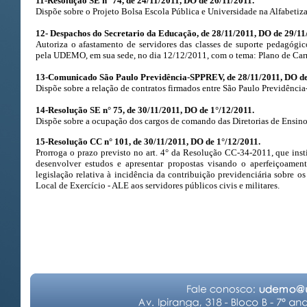
11-Resolução SE n° 74, de 24/11/2011, DO de 26/11/2011.
Dispõe sobre o Projeto Bolsa Escola Pública e Universidade na Alfabetiz
12- Despachos do Secretario da Educação, de 28/11/2011, DO de 29/11
Autoriza o afastamento de servidores das classes de suporte pedagógi
pela UDEMO, em sua sede, no dia 12/12/2011, com o tema: Plano de Carr
13-Comunicado São Paulo Previdência-SPPREV, de 28/11/2011, DO de
Dispõe sobre a relação de contratos firmados entre São Paulo Previdênci
14-Resolução SE n° 75, de 30/11/2011, DO de 1°/12/2011.
Dispõe sobre a ocupação dos cargos de comando das Diretorias de Ensino
15-Resolução CC n° 101, de 30/11/2011, DO de 1°/12/2011.
Prorroga o prazo previsto no art. 4° da Resolução CC-34-2011, que ins
desenvolver estudos e apresentar propostas visando o aperfeiçoamen
legislação relativa à incidência da contribuição previdenciária sobre os
Local de Exercício - ALE aos servidores públicos civis e militares.