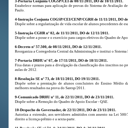
3-Portaria Conjunta COGSP/CEI de 08/11/2011, DO de 10/11/2011.
Estabelece normas para aplicação de provas do Sistema de Avaliação d
Paulo.
4-Instrução Conjunta COGSP/CEI/CENP/CGRH de 11/11/2011, DO de 
Dispõe sobre a regularização de vida escolar de alunos procedentes de esc
5-Instrução CGHR n° 02, de 11/11/2011, DO de 12/11/2011.
Dispõe sobre a posse e o exercício para cargos efetivos do Quadro de Apo
6-Decreto n° 57.500, de 08/11/2011, DO de 12/11/2011.
Reorganiza a Corregedoria Central da Administração e institui o Sistema 
7-Portaria DRHU n° 67, de 17/11/2011, DO de 18/11/2011.
Fixa datas e prazos para a divulgação da classificação dos inscritos no pr
aulas de 2012.
8-Resolução SE n° 73, de 18/11/2011, DO 19/11/2011.
Dispõe sobre a premiação de alunos concluintes do Ensino Médio da
melhores resultados na prova do Saresp/2011.
9-Comunicado DRHU n° 11, de 22/11/2011, DO de 23/11/2011.
Dispõe sobre a Remoção do Quadro de Apoio Escolar - QAE.
10-Despacho do Governador, de 22/11/2011, DO de 23/11/2011.
Autoriza a extensão, aos servidores admitidos com assento na Lei 500/7
direito a licença-prêmio e a sexta-parte.