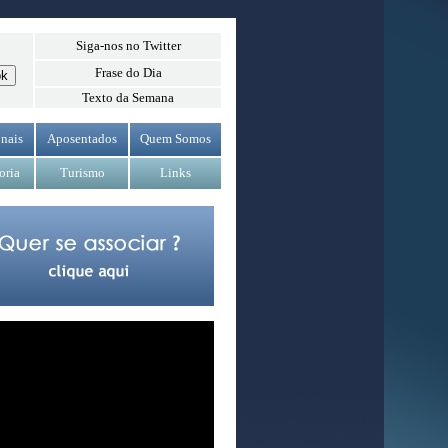
Siga-nos no Twitter
Frase do Dia
Texto da Semana
nais
Aposentados
Quem Somos
oria
Turismo
Links