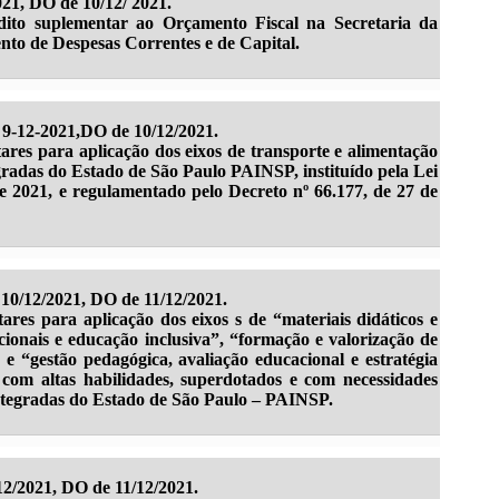
021, DO de 10/12/ 2021.
dito suplementar ao Orçamento Fiscal na Secretaria da
nto de Despesas Correntes e de Capital.
9-12-2021,DO de 10/12/2021.
res para aplicação dos eixos de transporte e alimentação
gradas do Estado de São Paulo PAINSP, instituído pela Lei
e 2021, e regulamentado pelo Decreto nº 66.177, de 27 de
10/12/2021, DO de 11/12/2021.
res para aplicação dos eixos s de “materiais didáticos e
cionais e educação inclusiva”, “formação e valorização de
 e “gestão pedagógica, avaliação educacional e estratégia
com altas habilidades, superdotados e com necessidades
Integradas do Estado de São Paulo – PAINSP.
12/2021, DO de 11/12/2021.