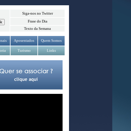
Siga-nos no Twitter
Frase do Dia
Texto da Semana
nais
Aposentados
Quem Somos
oria
Turismo
Links