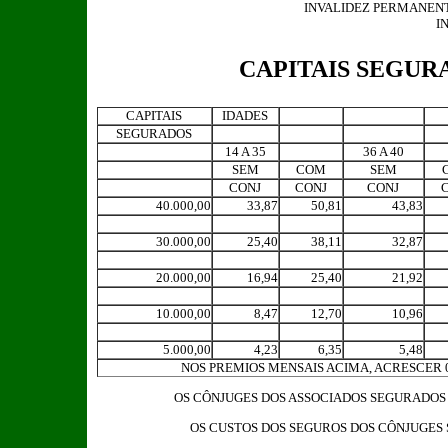
INVALIDEZ PERMANENT
I
CAPITAIS SEGUR
CAPITAIS
IDADES
SEGURADOS
14 A 35
36 A 40
SEM
COM
SEM
CONJ
CONJ
CONJ
40.000,00
33,87
50,81
43,83
30.000,00
25,40
38,11
32,87
20.000,00
16,94
25,40
21,92
10.000,00
8,47
12,70
10,96
5.000,00
4,23
6,35
5,48
NOS PREMIOS MENSAIS ACIMA, ACRESCER 0
OS CÔNJUGES DOS ASSOCIADOS SEGURADOS 
OS CUSTOS DOS SEGUROS DOS CÔNJUGES 