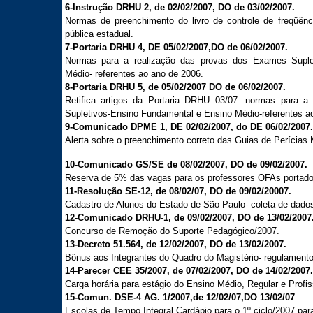
6-Instrução DRHU 2, de 02/02/2007, DO de 03/02/2007.
Normas de preenchimento do livro de controle de freqüên
pública estadual.
7-Portaria DRHU 4, DE 05/02/2007,DO de 06/02/2007.
Normas para a realização das provas dos Exames Suple
Médio- referentes ao ano de 2006.
8-Portaria DRHU 5, de 05/02/2007 DO de 06/02/2007.
Retifica artigos da Portaria DRHU 03/07: normas para 
Supletivos-Ensino Fundamental e Ensino Médio-referentes a
9-Comunicado DPME 1, DE 02/02/2007, do DE 06/02/2007.
Alerta sobre o preenchimento correto das Guias de Perícias
10-Comunicado GS/SE de 08/02/2007, DO de 09/02/2007.
Reserva de 5% das vagas para os professores OFAs portador
11-Resolução SE-12, de 08/02/07, DO de 09/02/20007.
Cadastro de Alunos do Estado de São Paulo- coleta de dado
12-Comunicado DRHU-1, de 09/02/2007, DO de 13/02/2007
Concurso de Remoção do Suporte Pedagógico/2007.
13-Decreto 51.564, de 12/02/2007, DO de 13/02/2007.
Bônus aos Integrantes do Quadro do Magistério- regulamento
14-Parecer CEE 35/2007, de 07/02/2007, DO de 14/02/2007.
Carga horária para estágio do Ensino Médio, Regular e Profis
15-Comun. DSE-4 AG. 1/2007,de 12/02/07,DO 13/02/07
Escolas de Tempo Integral Cardápio para o 1º ciclo/2007 para