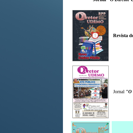
Revista d
Jornal
"O