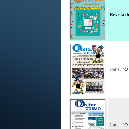
Revista d
Jornal
"O
Jornal
"O