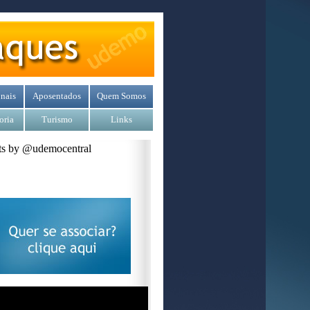
nais
Aposentados
Quem Somos
oria
Turismo
Links
s by @udemocentral