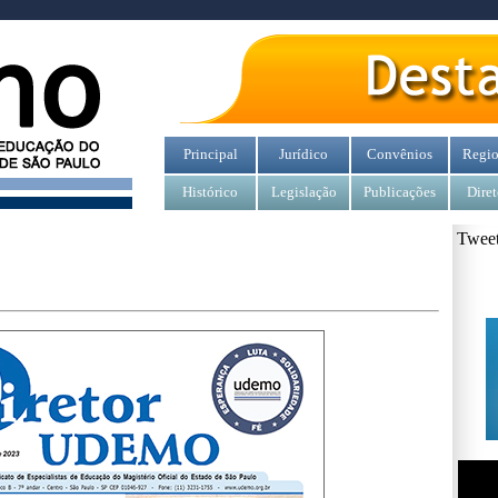
Principal
Jurídico
Convênios
Regio
Histórico
Legislação
Publicações
Diret
Tweet
2